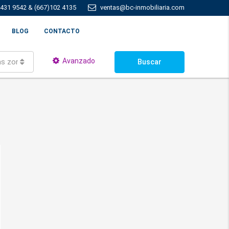
 431 9542 & (667)102 4135
ventas@bc-inmobiliaria.com
BLOG
CONTACTO
Avanzado
as zonas
Buscar