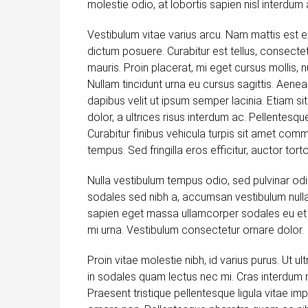
molestie odio, at lobortis sapien nisl interdum 
Vestibulum vitae varius arcu. Nam mattis est ex
dictum posuere. Curabitur est tellus, consectetu
mauris. Proin placerat, mi eget cursus mollis, nu
Nullam tincidunt urna eu cursus sagittis. Aenea
dapibus velit ut ipsum semper lacinia. Etiam si
dolor, a ultrices risus interdum ac. Pellentes
Curabitur finibus vehicula turpis sit amet comm
tempus. Sed fringilla eros efficitur, auctor tortor
Nulla vestibulum tempus odio, sed pulvinar odi
sodales sed nibh a, accumsan vestibulum nulla.
sapien eget massa ullamcorper sodales eu et a
mi urna. Vestibulum consectetur ornare dolor.
Proin vitae molestie nibh, id varius purus. Ut ul
in sodales quam lectus nec mi. Cras interdum m
Praesent tristique pellentesque ligula vitae i