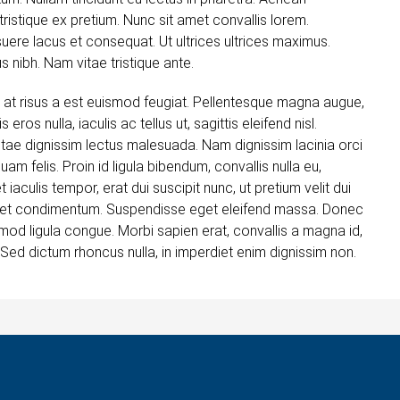
ristique ex pretium. Nunc sit amet convallis lorem.
re lacus et consequat. Ut ultrices ultrices maximus.
s nibh. Nam vitae tristique ante.
 at risus a est euismod feugiat. Pellentesque magna augue,
ros nulla, iaculis ac tellus ut, sagittis eleifend nisl.
itae dignissim lectus malesuada. Nam dignissim lacinia orci
quam felis. Proin id ligula bibendum, convallis nulla eu,
iaculis tempor, erat dui suscipit nunc, ut pretium velit dui
e et condimentum. Suspendisse eget eleifend massa. Donec
smod ligula congue. Morbi sapien erat, convallis a magna id,
 Sed dictum rhoncus nulla, in imperdiet enim dignissim non.