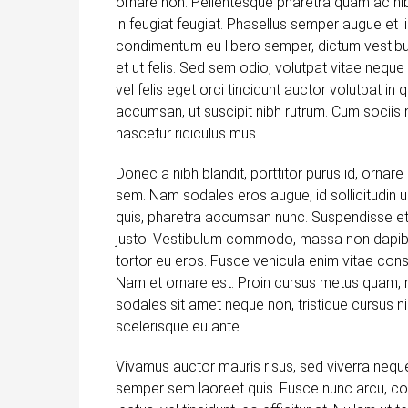
ornare non. Pellentesque pharetra quam ac nibh 
in feugiat feugiat. Phasellus semper augue et li
condimentum eu libero semper, dictum vestibul
et ut felis. Sed sem odio, volutpat vitae nequ
vel felis eget orci tincidunt auctor volutpat 
accumsan, ut suscipit nibh rutrum. Cum sociis
nascetur ridiculus mus.
Donec a nibh blandit, porttitor purus id, orn
sem. Nam sodales eros augue, id sollicitudin
quis, pharetra accumsan nunc. Suspendisse et 
justo. Vestibulum commodo, massa non dapibu
tortor eu eros. Fusce vehicula enim vitae consec
Nam et ornare est. Proin cursus metus quam, 
sodales sit amet neque non, tristique cursus n
scelerisque eu ante.
Vivamus auctor mauris risus, sed viverra neque
semper sem laoreet quis. Fusce nunc arcu, cong