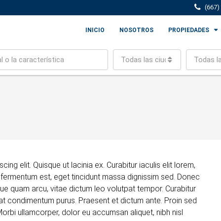
(667)
INICIO
NOSOTROS
PROPIEDADES
Todas las ciudades
Todas l
ng elit. Quisque ut lacinia ex. Curabitur iaculis elit lorem,
tium fermentum est, eget tincidunt massa dignissim sed. Donec
que quam arcu, vitae dictum leo volutpat tempor. Curabitur
t condimentum purus. Praesent et dictum ante. Proin sed
orbi ullamcorper, dolor eu accumsan aliquet, nibh nisl