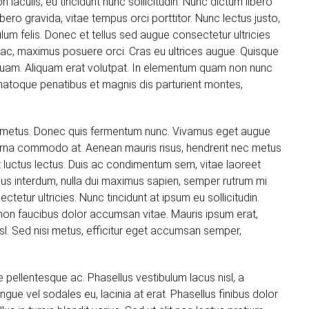
iaculis, eu tincidunt nunc sollicitudin. Nunc dictum libero
bero gravida, vitae tempus orci porttitor. Nunc lectus justo,
um felis. Donec et tellus sed augue consectetur ultricies
e ac, maximus posuere orci. Cras eu ultrices augue. Quisque
in quam. Aliquam erat volutpat. In elementum quam non nunc
 natoque penatibus et magnis dis parturient montes,
are metus. Donec quis fermentum nunc. Vivamus eget augue
 urna commodo at. Aenean mauris risus, hendrerit nec metus
luctus lectus. Duis ac condimentum sem, vitae laoreet
s interdum, nulla dui maximus sapien, semper rutrum mi
tetur ultricies. Nunc tincidunt at ipsum eu sollicitudin.
non faucibus dolor accumsan vitae. Mauris ipsum erat,
isl. Sed nisi metus, efficitur eget accumsan semper,
 pellentesque ac. Phasellus vestibulum lacus nisl, a
ue vel sodales eu, lacinia at erat. Phasellus finibus dolor