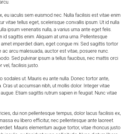
arcu.
, eu iaculis sem euismod nec. Nulla facilisis est vitae enim
r vitae tellus eget, scelerisque convallis ipsum. Ut id nulla
lla ipsum venenatis nulla, a varius urna ante eget felis.
n id sagittis enim. Aliquam at urna urna. Pellentesque
t amet imperdiet diam, eget congue mi. Sed sagittis tortor
que ac arcu malesuada, auctor est vitae, posuere nunc.
odo. Sed pulvinar ipsum a tellus faucibus, nec mattis orci
 vel, facilisis justo.
o sodales ut. Mauris eu ante nulla. Donec tortor ante,
 Cras ut accumsan nibh, ut mollis dolor. Integer vitae
ugue. Etiam sagittis rutrum sapien in feugiat. Nunc vitae
tricies, dui non pellentesque tempus, dolor lacus facilisis ex,
assa eu libero efficitur, nec pellentesque ante laoreet.
mperdiet. Mauris elementum augue tortor, vitae rhoncus justo