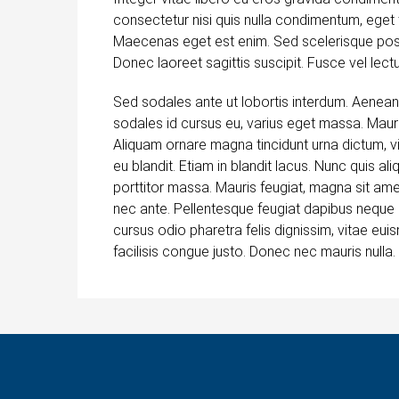
consectetur nisi quis nulla condimentum, eget t
Maecenas eget est enim. Sed scelerisque posue
Donec laoreet sagittis suscipit. Fusce vel lectu
Sed sodales ante ut lobortis interdum. Aenean
sodales id cursus eu, varius eget massa. Mauris e
Aliquam ornare magna tincidunt urna dictum, v
eu blandit. Etiam in blandit lacus. Nunc quis ali
porttitor massa. Mauris feugiat, magna sit amet 
nec ante. Pellentesque feugiat dapibus nequ
cursus odio pharetra felis dignissim, vitae eui
facilisis congue justo. Donec nec mauris nulla.