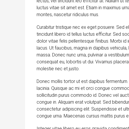
lectus, vel tincidunt leo efficitur at. Nullam ut t
luctus vitae sit amet est. Etiam in maximus ur
montes, nascetur ridiculus mus.
Curabitur tristique nec ex eget posuere. Sed el
tincidunt libero id tellus luctus efficitur. Sed 
dolor vitae felis pellentesque finibus. Morbi 
lacus. Ut faucibus, magna in dapibus vehicula,
massa. Donec nunc urna, pulvinar a vestibulum
consequat eu, lobortis ut dui. Vivamus placerat
molestie nec et justo.
Donec mollis tortor ut est dapibus fermentum. Ve
lacinia. Quisque ac mi et orci congue commodo 
sollicitudin purus commodo id. Donec vel aucto
congue in. Aliquam erat volutpat. Sed bibendu
consectetur adipiscing elit. Suspendisse et ultr
congue urna. Maecenas cursus mattis purus eu 
Integer vitae libero eu eros gravida condiment