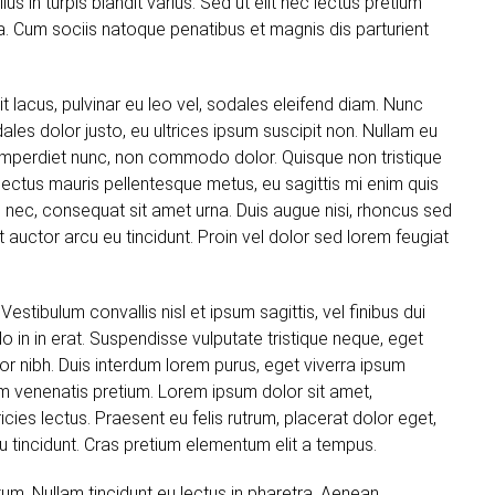
ellus in turpis blandit varius. Sed ut elit nec lectus pretium
na. Cum sociis natoque penatibus et magnis dis parturient
it lacus, pulvinar eu leo vel, sodales eleifend diam. Nunc
sodales dolor justo, eu ultrices ipsum suscipit non. Nullam eu
id imperdiet nunc, non commodo dolor. Quisque non tristique
 lectus mauris pellentesque metus, eu sagittis mi enim quis
 nec, consequat sit amet urna. Duis augue nisi, rhoncus sed
 auctor arcu eu tincidunt. Proin vel dolor sed lorem feugiat
stibulum convallis nisl et ipsum sagittis, vel finibus dui
in in erat. Suspendisse vulputate tristique neque, eget
r nibh. Duis interdum lorem purus, eget viverra ipsum
m venenatis pretium. Lorem ipsum dolor sit amet,
icies lectus. Praesent eu felis rutrum, placerat dolor eget,
tincidunt. Cras pretium elementum elit a tempus.
um. Nullam tincidunt eu lectus in pharetra. Aenean