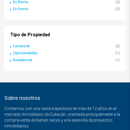
En Renta
(2)
En Venta
(3)
Tipo de Propiedad
Comercial
(2)
Oportunidades
(1)
Residencial
(1)
Sobre nosotros
Contamos con una vasta trayectoria de más de 12 años en el
mercado Inmobiliario de Culiacán, orientada principalmente a la
compra-venta de bienes raíces y a la asesoría de proyectos
inmobiliarios.