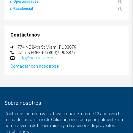
Oportunidades
(1)
Residencial
(1)
Contáctanos
774 NE 84th St Miami, FL 33879
Call us FREE +1 (800) 990 8877
info@houzez.com
Contactar con nosotros
Sobre nosotros
Contamos con una vasta trayectoria de más de 12 años en el
mercado Inmobiliario de Culiacán, orientada principalmente a la
compra-venta de bienes raíces y a la asesoría de proyectos
inmobiliarios.