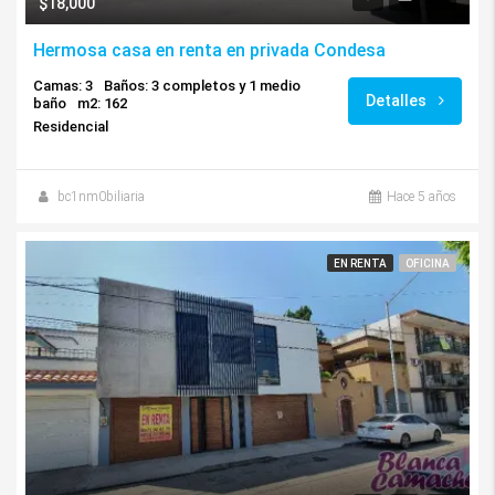
$18,000
Hermosa casa en renta en privada Condesa
Camas: 3
Baños: 3 completos y 1 medio
Detalles
baño
m2: 162
Residencial
bc1nm0biliaria
Hace 5 años
EN RENTA
OFICINA