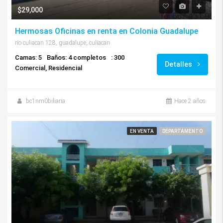
$29,000
Hermosas Oficinas en renta en Colonia Guadalupe
rio culiacan 128, guadalupe, culiacan
Camas: 5
Baños: 4 completos
: 300
Detalles
Comercial, Residencial
bc1nm0biliaria
Hace 2 años
EN VENTA
DEPARTAMENTO