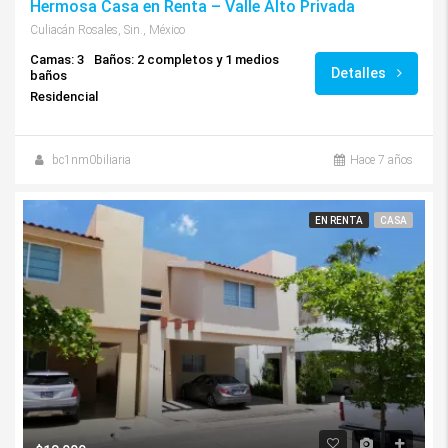
Hermosa Casa en Renta – Valle Alto Privada
Culiacán Rosales, Sin., México
Camas: 3
Baños: 2 completos y 1 medios
Detalles
baños
Residencial
bc1nm0biliaria
Hace 7 años
EN RENTA
CASA